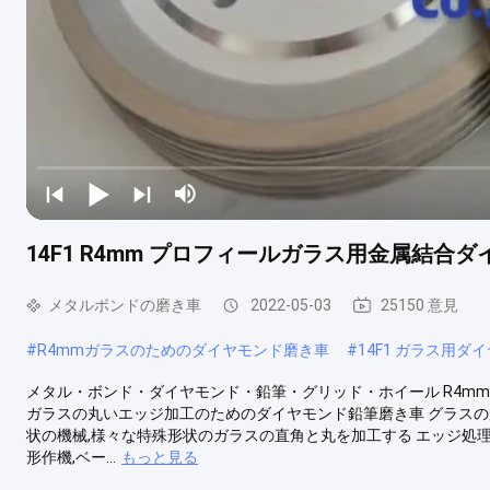
14F1 R4mm プロフィールガラス用金属結合
メタルボンドの磨き車
2022-05-03
25150 意見
#
R4mmガラスのためのダイヤモンド磨き車
#
14F1 ガラス用ダ
メタル・ボンド・ダイヤモンド・鉛筆・グリッド・ホイール R4mm 
ガラスの丸いエッジ加工のためのダイヤモンド鉛筆磨き車 グラスの
状の機械,様々な特殊形状のガラスの直角と丸を加工する エッジ処
形作機,ベー...
もっと見る