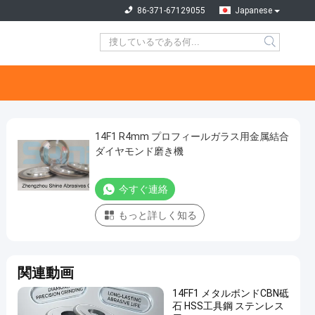
86-371-67129055
Japanese
14F1 R4mm プロフィールガラス用金属結合
ダイヤモンド磨き機
今すぐ連絡
もっと詳しく知る
関連動画
14FF1 メタルボンドCBN砥
石 HSS工具鋼 ステンレス