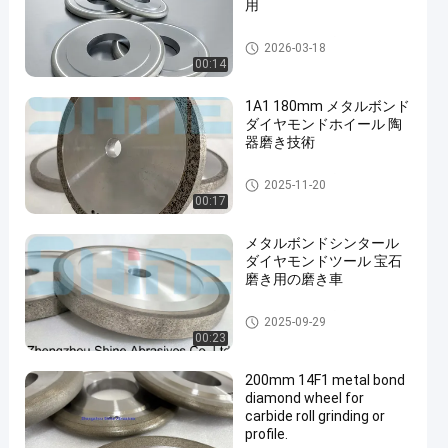
用
メタルボンドの磨き車
2026-03-18
00:14
1A1 180mm メタルボンド
ダイヤモンドホイール 陶
器磨き技術
メタルボンドの磨き車
2025-11-20
00:17
メタルボンドシンタール
ダイヤモンドツール 宝石
磨き用の磨き車
メタルボンドの磨き車
2025-09-29
00:23
200mm 14F1 metal bond
diamond wheel for
carbide roll grinding or
profile.