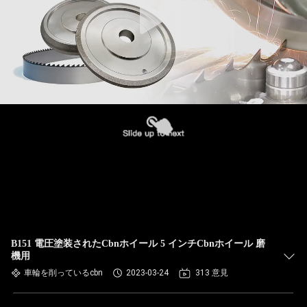
B151 電圧塗装されたCbnホイール 5 インチCbnホイール 磨
機用
車輪を削っているcbn
2023-03-24
313 意見