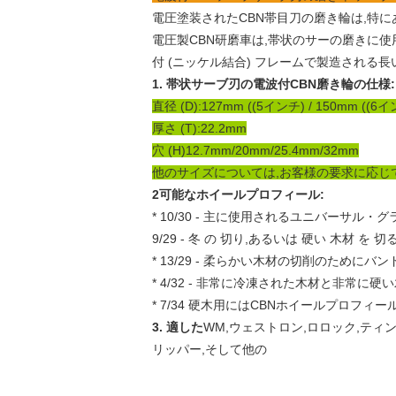
電圧塗装されたCBN帯目刀の磨き輪は,特に
電圧製CBN研磨車は,帯状のサーの磨きに使
付 (ニッケル結合) フレームで製造される
1. 帯状サーブ刃の電波付CBN磨き輪の仕様:
直径 (D):127mm ((5インチ) / 150mm ((6イ
厚さ (T):22.2mm
穴 (H)12.7mm/20mm/25.4mm/32mm
他のサイズについては,お客様の要求に応じ
2可能なホイールプロフィール:
* 10/30 - 主に使用されるユニバーサ
9/29 - 冬 の 切り,あるいは 硬い 木材 を 切
* 13/29 - 柔らかい木材の切削のために
* 4/32 - 非常に冷凍された木材と非
* 7/34 硬木用にはCBNホイールプロフィ
3. 適した
WM,ウェストロン,ロロック,ティ
リッパー,そして他の