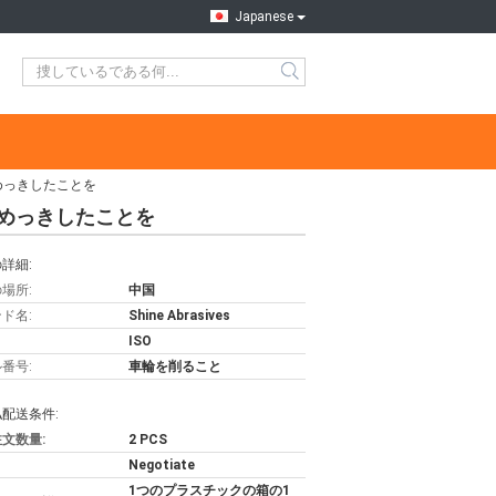
Japanese
めっきしたことを
めっきしたことを
詳細:
場所:
中国
ド名:
Shine Abrasives
ISO
番号:
車輪を削ること
配送条件:
文数量:
2 PCS
Negotiate
1つのプラスチックの箱の1