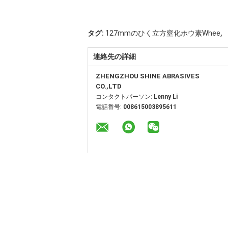
,
タグ:
127mmのひく立方窒化ホウ素Whee
連絡先の詳細
ZHENGZHOU SHINE ABRASIVES
CO.,LTD
コンタクトパーソン:
Lenny Li
電話番号:
008615003895611
その他の製品