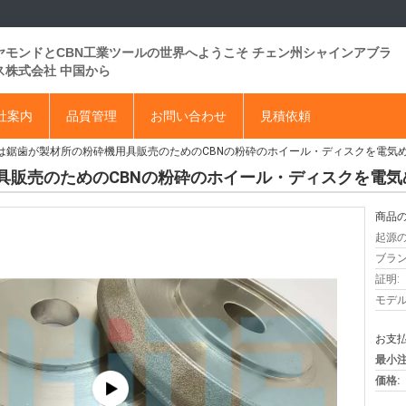
ヤモンドとCBN工業ツールの世界へようこそ チェン州シャインアブラ
ス株式会社 中国から
社案内
品質管理
お問い合わせ
見積依頼
は鋸歯が製材所の粉砕機用具販売のためのCBNの粉砕のホイール・ディスクを電気
具販売のためのCBNの粉砕のホイール・ディスクを電気
商品の
起源の
ブラン
証明:
モデル
お支払
最小注
価格: