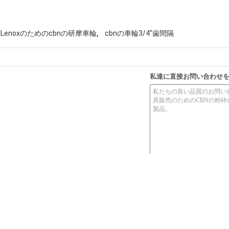
,
Lenoxのためのcbnの研摩車輪
cbnの車輪3/4"歯間隔
私達に直接お問い合わせ