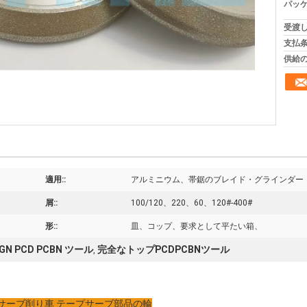
パッケ
受渡し
支払条
供給の
適用::
アルミニウム、帯鋸のブレイド・グラインダー
屑::
100/120、220、60、120#-400#
形::
皿、コップ、要求として平たい箱、
GN PCD PCBN ツール
完全なトップPCDPCBNツール
,
プサーブ削り車 テープサーブ部品の輪