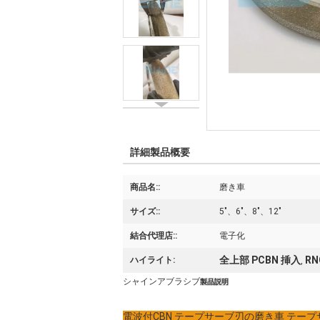
詳細製品概要
商品名::
磨き車
サイズ::
5"、6"、8"、12"
結合代理店::
電子化
全上部 PCBN 挿入
RN
ハイライト:
,
シャインアブラシブ
製品説明
電波付CBN テープサーブ刃の磨き車 テー