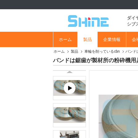
ダイ
シブ
ホーム
製品
企業情報
会
ホーム
製品
車輪を削っているcbn
バンド
バンドは鋸歯が製材所の粉砕機用