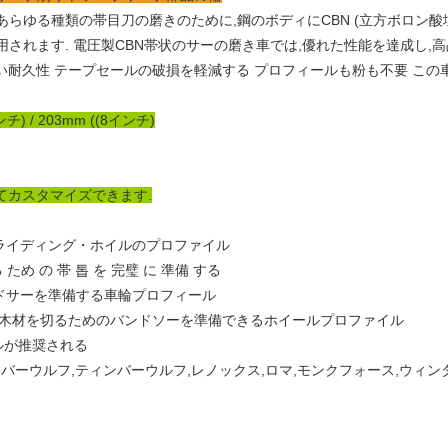
あらゆる種類の帯目刀の磨きのために,鋼のボディにCBN (立方ボロン酸塩
用されます. 電圧製CBN帯状のサーの磨き車では,優れた性能を達成し,
長い耐久性 テープセールの破損を軽減する プロフィールも粉も不要 こ
ンチ) / 203mm ((8インチ)
てカスタマイズできます.
ル・グライディング・ホイルのプロファイル
る ため の 帯 톱 を 完璧 に 準備 する
バンドサーを準備する車輪プロフィール
常に硬い木材を切るためのバンドソーを準備できるホイールプロファイル
ールが推奨される
ンバーウルフ,ティンバーウルフ,レノックス,ロマ,モンクフォース,ウィ