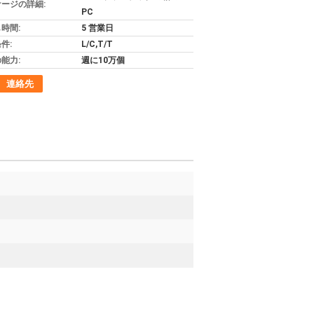
ージの詳細:
PC
時間:
5 営業日
件:
L/C,T/T
能力:
週に10万個
連絡先