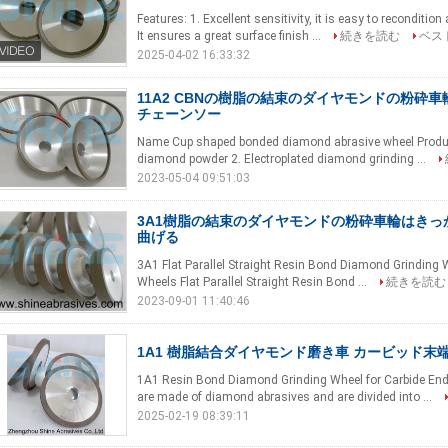
Features: 1. Excellent sensitivity, it is easy to reconditi
It ensures a great surface finish ...
続きを読む
ベス
2025-04-02 16:33:32
11A2 CBNの樹脂の結束のダイヤモンドの粉砕車
チェーンソー
Name Cup shaped bonded diamond abrasive wheel Produc
diamond powder 2. Electroplated diamond grinding ...
2023-05-04 09:51:03
3A1樹脂の結束のダイヤモンドの粉砕車輪はきっ
曲げる
3A1 Flat Parallel Straight Resin Bond Diamond Grinding 
Wheels Flat Parallel Straight Resin Bond ...
続きを読む
2023-09-01 11:40:46
1A1 樹脂結合ダイヤモンド磨き車 カービッド末
1A1 Resin Bond Diamond Grinding Wheel for Carbide End 
are made of diamond abrasives and are divided into ...
2025-02-19 08:39:11