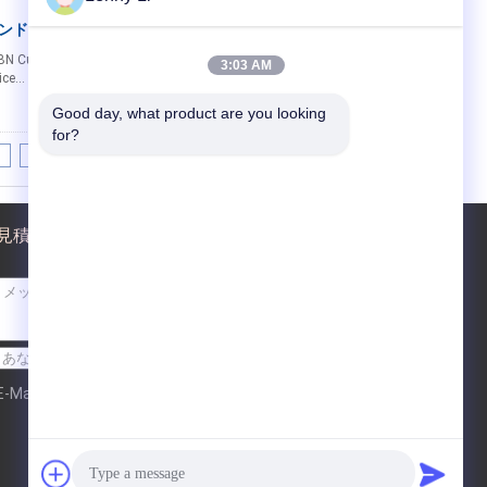
モンド磨き車
連絡先
N Cutting Tools For Woodworking Industry,
3:03 AM
ce...
続きを読む
ベストプライス
Good day, what product are you looking 
for?
8
9
10
>>
>|
見積依頼
送信
E-Mail
サイトマップ
| 携帯サイト
|