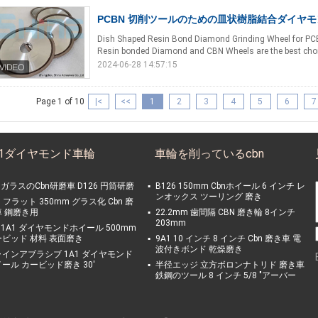
PCBN 切削ツールのための皿状樹脂結合ダイヤ
Dish Shaped Resin Bond Diamond Grinding Wheel for PCB
Resin bonded Diamond and CBN Wheels are the best choi
2024-06-28 14:57:15
Page 1 of 10
|<
<<
1
2
3
4
5
6
7
A1ダイヤモンド車輪
車輪を削っているcbn
'' ガラスのCbn研磨車 D126 円筒研磨
B126 150mm Cbnホイール 6 インチ レ
ンオックス ツーリング 磨き
1 フラット 350mm グラス化 Cbn 磨
車 鋼磨き用
22.2mm 歯間隔 CBN 磨き輪 8インチ
203mm
O 1A1 ダイヤモンドホイール 500mm
ービッド 材料 表面磨き
9A1 10 インチ 8 インチ Cbn 磨き車 電
波付きボンド 乾燥磨き
インアブラシブ 1A1 ダイヤモンド
ール カービッド磨き 30'
半径エッジ 立方ボロンナトリド 磨き車
鉄鋼のツール 8 インチ 5/8 "アーバー