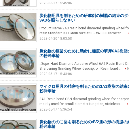
2023-05-17 15:45:06
炭化物用具を削るための研摩剤の樹脂の結束のダ
9A3を照らしなさい
Product Name 9A3 resin bond diamond grinding wheel for
resin Standard ISO Grain size #60 ~#4000 Diameter ...
2023-04-20 18:03:58
炭化物の鋸歯のために懸命に極度の研摩6A2樹脂
の粉砕車輪
::Super Hard Diamond Abrasive Wheel 6A2 Resin Bond Di
Sharpening Grinding Wheel description Resin bond ...
2023-05-17 15:43:06
マイクロ用具の精密を削るための3A1樹脂の結束
粉砕車輪
3A1 Resin bond CBN diamond grinding wheel for sharpen
mainly used for small diameter tungsten, stainless ...
2023-05-17 15:36:54
炭化物ののこ歯を削るための4V2皿の形の樹脂の
粉砕車輪