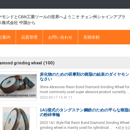
ヤモンドとCBN工業ツールの世界へようこそ チェン州シャインアブラ
ス株式会社 中国から
社案内
品質管理
お問い合わせ
見積依頼
(100)
amond grinding wheel
炭化物のための研摩剤の樹脂の結束のダイヤモン
なさい
Shine Abrasives Resin Bond Diamond Grinding Wheel for 
most commonly used super abrasive product currently. ..
2023-05-17 15:41:11
1A1様式のタングステン鋼鉄のための平らな樹脂
の粉砕車輪
2023 1A1 Style Flat Resin Bond Diamond Grinding Wheel 
grinding wheel is mainly used for cylindrical ...
続きを