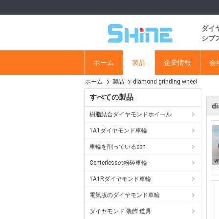
ダイ
シブ
ホーム
製品
企業情報
会
ホーム
製品
diamond grinding wheel
すべての製品
di
樹脂結合ダイヤモンドホイール
1A1ダイヤモンド車輪
車輪を削っているcbn
Centerlessの粉砕車輪
1A1Rダイヤモンド車輪
電気版のダイヤモンド車輪
ダイヤモンド 装飾 道具